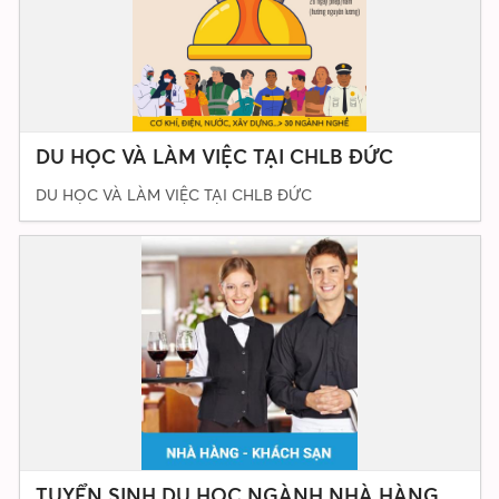
DU HỌC VÀ LÀM VIỆC TẠI CHLB ĐỨC
DU HỌC VÀ LÀM VIỆC TẠI CHLB ĐỨC
TUYỂN SINH DU HỌC NGÀNH NHÀ HÀNG