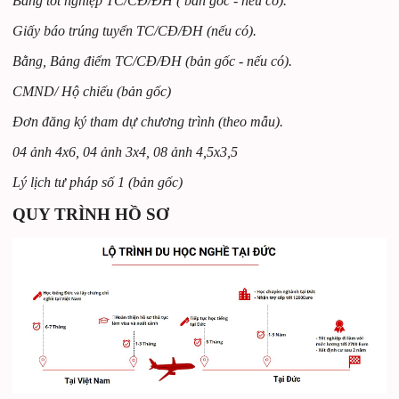
Bằng tốt nghiệp TC/CĐ/ĐH ( bản gốc - nếu có).
Giấy báo trúng tuyển TC/CĐ/ĐH (nếu có).
Bằng, Bảng điểm TC/CĐ/ĐH (bản gốc - nếu có).
CMND
/ Hộ chiếu (bản gốc)
Đơn đăng ký tham dự chương trình (theo mẫu).
04 ảnh 4x6
, 04 ảnh 3x4, 08 ảnh 4,5x3,5
Lý lịch tư pháp số
1 (bản gốc)
QUY TRÌNH HỒ SƠ