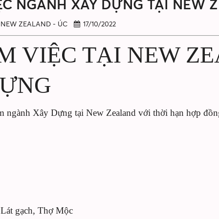
ỆC NGÀNH XÂY DỰNG TẠI NEW 
I NEW ZEALAND - ÚC
17/10/2022
M VIỆC TẠI NEW Z
DỰNG
àm ngành Xây Dựng tại New Zealand với thời hạn hợp đồn
m Lát gạch, Thợ Mộc