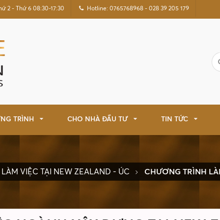
hứ 2 - Thứ 6 08:30-17:30
Hotline: 0765768968 - 028 39 205 179
NG TRÌNH
CHO NHÀ ĐẦU TƯ
TIN TỨC
LÀM VIỆC TẠI NEW ZEALAND - ÚC
CHƯƠNG TRÌNH LÀ