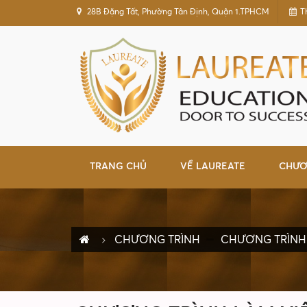
28B Đặng Tất, Phường Tân Định, Quận 1.TPHCM
T
TRANG CHỦ
VỀ LAUREATE
CHƯƠ
CHƯƠNG TRÌNH
CHƯƠNG TRÌNH 