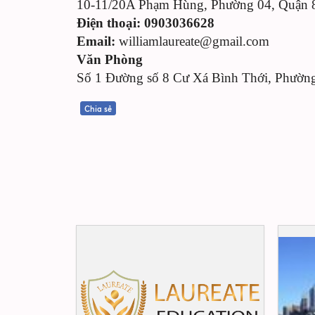
10-11/20A Phạm Hùng, Phường 04, Quậ
Điện thoại:
0903036628
Email:
williamlaureate@gmail.com
Văn Phòng
Số 1 Đường số 8 Cư Xá Bình Thới, Phườ
Chia sẻ