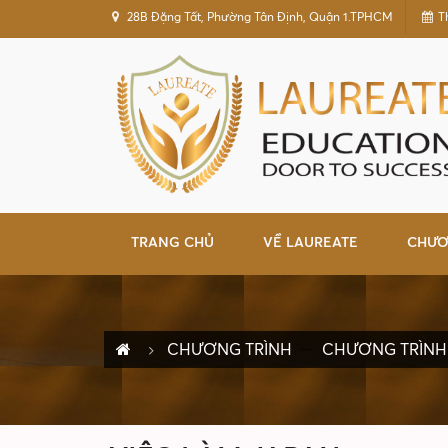
28B Đặng Tất, Phường Tân Định, Quận 1.TPHCM
T
TRANG CHỦ
VỀ LAUREATE
CHƯƠ
CHƯƠNG TRÌNH
CHƯƠNG TRÌNH 