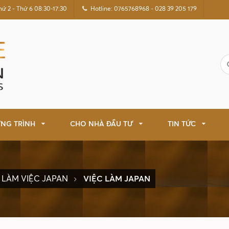
hứ 2 - Thứ 6 08:30-17:30
Hotline: 0765768968 - 028 39 205 179
NG TRÌNH
CHO NHÀ ĐẦU TƯ
TIN TỨC
LÀM VIỆC JAPAN
VIỆC LÀM JAPAN