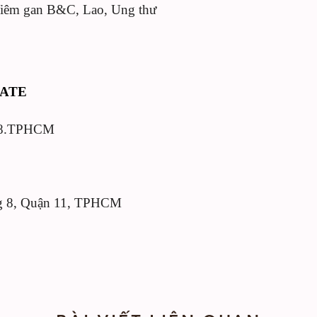
Viêm gan B&C, Lao, Ung thư
EATE
n 8.TPHCM
ng 8, Quận 11, TPHCM